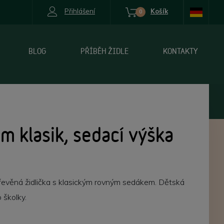
Přihlášení
Košík
0
BLOG
PŘÍBĚH ŽIDLE
KONTAKTY
m klasik, sedací výška
řevěná židlička s klasickým rovným sedákem. Dětská
 školky.