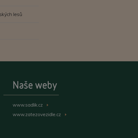
ských lesů
Naše weby
www.sadlik.cz
>
www.zatezovezidle.cz
>