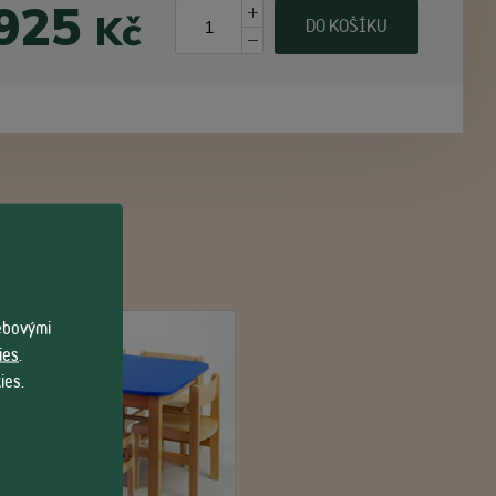
 925
Kč
DO KOŠÍKU
webovými
ies
.
ies.