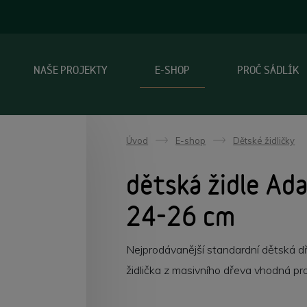
NAŠE PROJEKTY
E-SHOP
PROČ SÁDLÍK
Úvod
E-shop
Dětské židličky
->
->
dětská židle Ada
24-26 cm
Nejprodávanější standardní dětská d
židlička z masivního dřeva vhodná pro