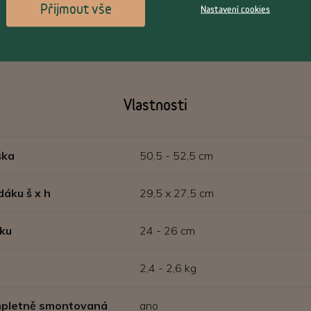
Přijmout vše
Nastavení cookies
Vlastnosti
ška
50,5 - 52,5 cm
dáku š x h
29,5 x 27,5 cm
ku
24 - 26 cm
2,4 - 2,6 kg
ompletně smontovaná
ano