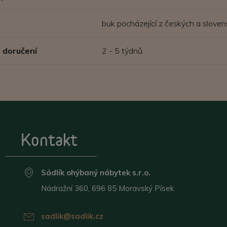
buk pocházející z českých a sloven
 doručení
2 - 5 týdnů
Kontakt
Sádlík ohýbaný nábytek s.r.o.
Nádražní 360, 696 85 Moravský Písek
sadlik@sadlik.cz