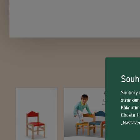
Souhl
Soubory c
stránkami
Kliknutím
Chcete-li
„Nastaven