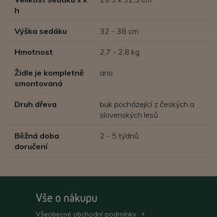
h
Výška sedáku
32 - 38 cm
Hmotnost
2,7 - 2,8 kg
Židle je kompletně
ano
smontovaná
Druh dřeva
buk pocházející z českých a
slovenských lesů
Běžná doba
2 - 5 týdnů
doručení
Vše o nákupu
Všeobecné obchodní
podmínky