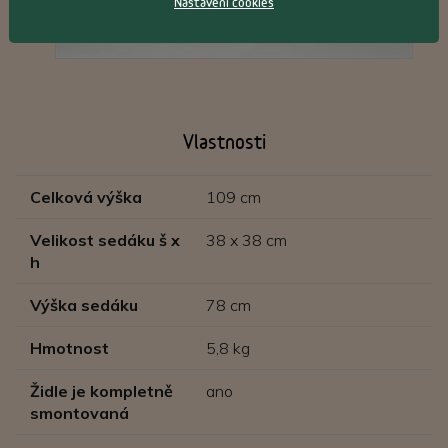
Nastavení cookies
Vlastnosti
Celková výška
109 cm
Velikost sedáku š x
38 x 38 cm
h
Výška sedáku
78 cm
Hmotnost
5,8 kg
Židle je kompletně
ano
smontovaná