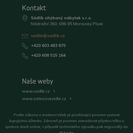
Kontakt
Sádlík ohýbaný nábytek s.r.o.
Nádražní 360, 696 85 Moravský Písek
sadlik@sadlik.cz
+420 603 483 870
+420 608 515 164
Naše weby
www.sadlik.cz
>
www.zatezovezidle.cz
>
Podle zákona o evidenci tržeb je prodávající povinen vystavit
kupujícímu účtenku. Zároveň je povinen zaevidovat přijatou tržbu u
správce daně online; v případě technického výpadku pak nejpozději do
48 hodin.