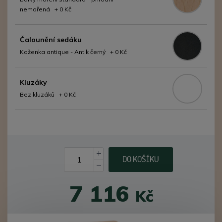
nemořená + 0 Kč
Čalounění sedáku
Koženka antique - Antik černý + 0 Kč
Kluzáky
Bez kluzáků + 0 Kč
DO KOŠÍKU
7 116
Kč