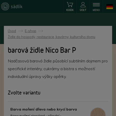
KOŠÍK
ÚČET
MENU
Úvod
E-shop
->
->
Židle do hospody, restaurace, kavárny, kulturního domu
barová židle Nico Bar P
Nadčasová barová židle působící subtilním dojmem pro
specifické interiéry, cukrárny a bistra s možností
individuální úpravy výšky opěrky.
Zvolte variantu
Barva moření dřeva nebo krycí barva
Barvy moření standard - přírodní -