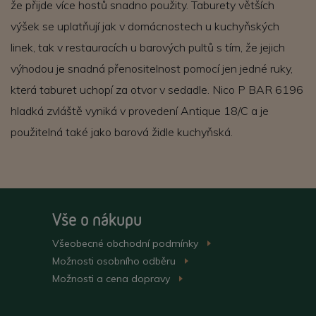
že přijde více hostů snadno použity. Taburety větších
výšek se uplatňují jak v domácnostech u kuchyňských
linek, tak v restauracích u barových pultů s tím, že jejich
výhodou je snadná přenositelnost pomocí jen jedné ruky,
která taburet uchopí za otvor v sedadle. Nico P BAR 6196
hladká zvláště vyniká v provedení Antique 18/C a je
použitelná také jako barová židle kuchyňská.
Vše o nákupu
Všeobecné obchodní
podmínky
>
Možnosti osobního
odběru
>
Možnosti a cena
dopravy
>