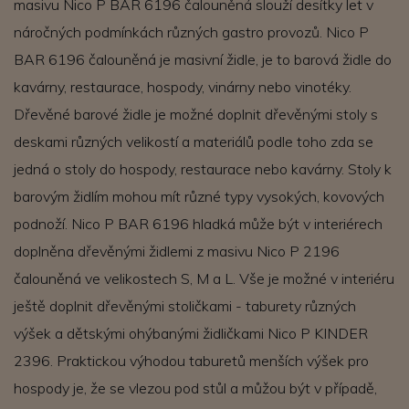
masivu Nico P BAR 6196 čalouněná slouží desítky let v
náročných podmínkách různých gastro provozů. Nico P
BAR 6196 čalouněná je masivní židle, je to barová židle do
kavárny, restaurace, hospody, vinárny nebo vinotéky.
Dřevěné barové židle je možné doplnit dřevěnými stoly s
deskami různých velikostí a materiálů podle toho zda se
jedná o stoly do hospody, restaurace nebo kavárny. Stoly k
barovým židlím mohou mít různé typy vysokých, kovových
podnoží. Nico P BAR 6196 hladká může být v interiérech
doplněna dřevěnými židlemi z masivu Nico P 2196
čalouněná ve velikostech S, M a L. Vše je možné v interiéru
ještě doplnit dřevěnými stoličkami - taburety různých
výšek a dětskými ohýbanými židličkami Nico P KINDER
2396. Praktickou výhodou taburetů menších výšek pro
hospody je, že se vlezou pod stůl a můžou být v případě,