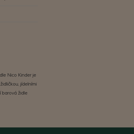
le Nico Kinder je
dličkou, jídelními
í barová židle