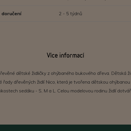
 doručení
2 - 5 týdnů
Více informací
dřevěné dětské židličky z ohýbaného bukového dřeva. Dětská žid
 řady dřevěných židlí Nico, která je tvořena dětskou ohýbanou ži
likostech sedáku - S, M a L. Celou modelovou rodinu židlí dotvář