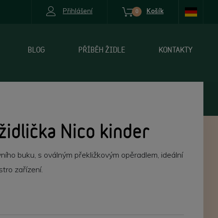
Přihlášení
Košík
0
BLOG
PŘÍBĚH ŽIDLE
KONTAKTY
idlička Nico kinder
vního buku, s oválným překližkovým opěradlem, ideální
tro zařízení.