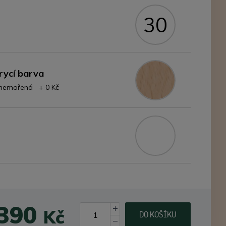
30
rycí barva
- nemořená + 0 Kč
 390
Kč
DO KOŠÍKU