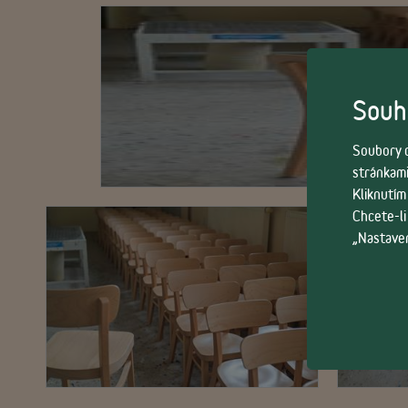
Souhl
Soubory c
stránkami
Kliknutím
Chcete-li
„Nastaven