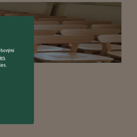
webovými
ies
.
ies.