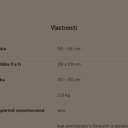
Vlastnosti
ška
56 - 66 cm
dáku š x h
29 x 29 cm
ku
30 - 38 cm
2,0 kg
ompletně smontovaná
ano
buk pocházející z českých a sloven