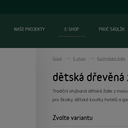
NAŠE PROJEKTY
E-SHOP
PROČ SÁDLÍK
Úvod
E-shop
Kuchyňské židle
->
->
dětská dřevěná ž
Tradiční ohýbaná dětská židle z masi
pro školky, dětské koutky hotelů a gas
Zvolte variantu