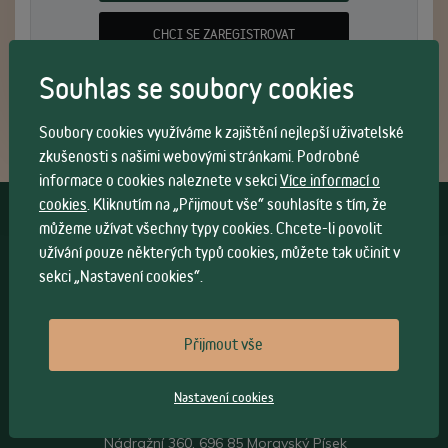
CHCI SE ZAREGISTROVAT
Souhlas se soubory cookies
Soubory cookies využíváme k zajištění nejlepší uživatelské
zkušenosti s našimi webovými stránkami. Podrobné
informace o cookies naleznete v sekci
Více informací o
cookies
. Kliknutím na „Přijmout vše“ souhlasíte s tím, že
Vše o nákupu
můžeme užívat všechny typy cookies. Chcete-li povolit
užívání pouze některých typů cookies, můžete tak učinit v
Všeobecné obchodní
podmínky
>
sekci „Nastavení cookies“.
Možnosti osobního
odběru
>
Možnosti a cena
dopravy
>
Přijmout vše
Kontakt
Nastavení cookies
Sádlík ohýbaný nábytek s.r.o.
Nádražní 360, 696 85 Moravský Písek