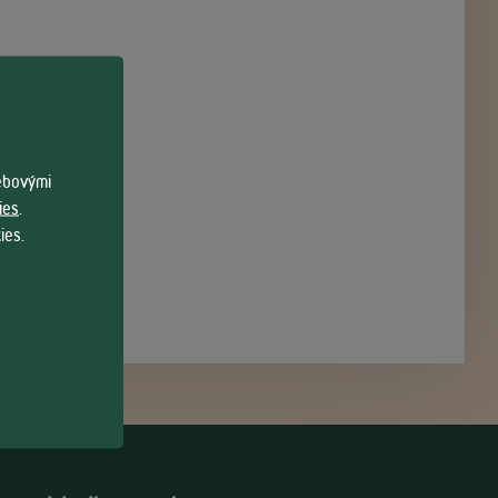
webovými
ies
.
ies.