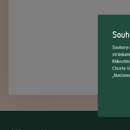
Souhl
Soubory c
stránkami
Kliknutím
Chcete-li
„Nastaven