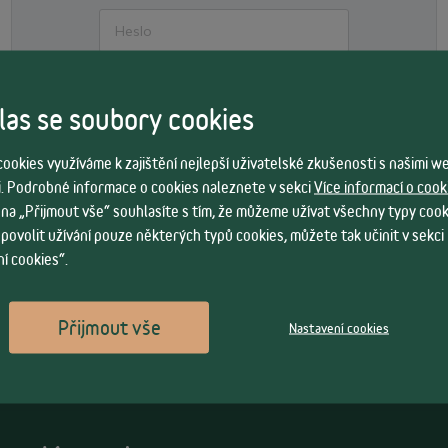
Zapomněl jsem přihlašovací údaje
as se soubory cookies
PŘIHLÁSIT SE
ookies využíváme k zajištění nejlepší uživatelské zkušenosti s našimi 
. Podrobné informace o cookies naleznete v sekci
Více informací o cook
CHCI SE ZAREGISTROVAT
 na „Přijmout vše“ souhlasíte s tím, že můžeme užívat všechny typy cook
 povolit užívání pouze některých typů cookies, můžete tak učinit v sekci
í cookies“.
Přijmout vše
Nastavení cookies