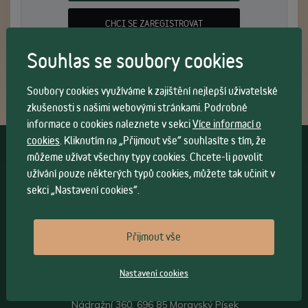
CHCI SE ZAREGISTROVAT
Souhlas se soubory cookies
Soubory cookies využíváme k zajištění nejlepší uživatelské
zkušenosti s našimi webovými stránkami. Podrobné
informace o cookies naleznete v sekci
Více informací o
cookies
. Kliknutím na „Přijmout vše“ souhlasíte s tím, že
Vše o nákupu
můžeme užívat všechny typy cookies. Chcete-li povolit
užívání pouze některých typů cookies, můžete tak učinit v
Všeobecné obchodní
podmínky
>
sekci „Nastavení cookies“.
Možnosti osobního
odběru
>
Možnosti a cena
dopravy
>
Přijmout vše
Kontakt
Nastavení cookies
Sádlík ohýbaný nábytek s.r.o.
Nádražní 360, 696 85 Moravský Písek