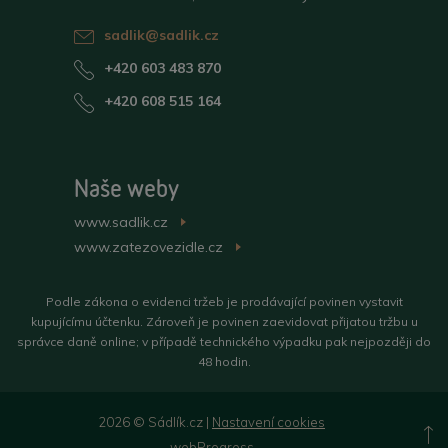
sadlik@sadlik.cz
+420 603 483 870
+420 608 515 164
Naše weby
www.sadlik.cz
>
www.zatezovezidle.cz
>
Podle zákona o evidenci tržeb je prodávající povinen vystavit
kupujícímu účtenku. Zároveň je povinen zaevidovat přijatou tržbu u
správce daně online; v případě technického výpadku pak nejpozději do
48 hodin.
2026 © Sádlík.cz |
Nastavení cookies
N
webProgress