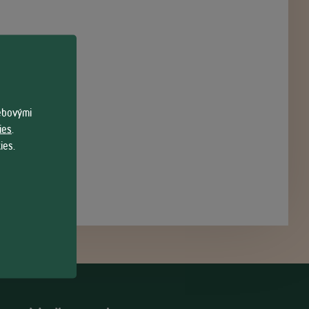
webovými
ies
.
ies.