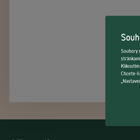
Souhl
Soubory c
stránkami
Kliknutím
Chcete-li
„Nastaven