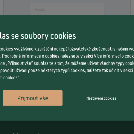
Zapomněl jsem přihlašovací údaje
as se soubory cookies
PŘIHLÁSIT SE
ookies využíváme k zajištění nejlepší uživatelské zkušenosti s našimi 
. Podrobné informace o cookies naleznete v sekci
Více informací o cook
CHCI SE ZAREGISTROVAT
 na „Přijmout vše“ souhlasíte s tím, že můžeme užívat všechny typy cook
 povolit užívání pouze některých typů cookies, můžete tak učinit v sekci
í cookies“.
Přijmout vše
Nastavení cookies