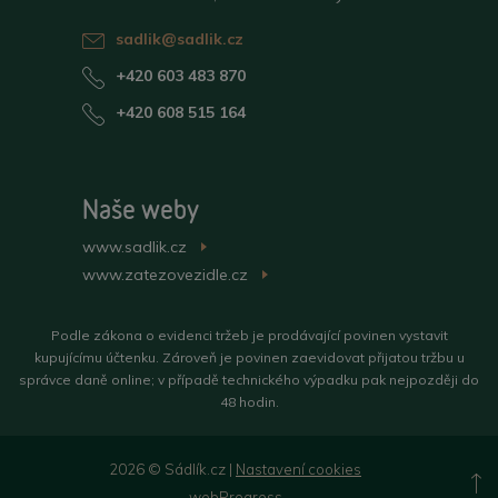
sadlik@sadlik.cz
+420 603 483 870
+420 608 515 164
Naše weby
www.sadlik.cz
>
www.zatezovezidle.cz
>
Podle zákona o evidenci tržeb je prodávající povinen vystavit
kupujícímu účtenku. Zároveň je povinen zaevidovat přijatou tržbu u
správce daně online; v případě technického výpadku pak nejpozději do
48 hodin.
2026 © Sádlík.cz |
Nastavení cookies
N
webProgress