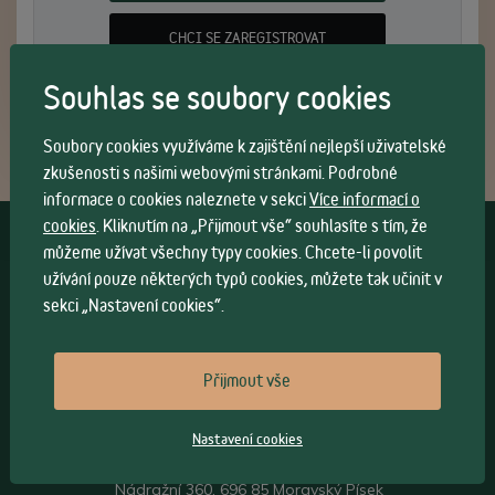
CHCI SE ZAREGISTROVAT
Souhlas se soubory cookies
Soubory cookies využíváme k zajištění nejlepší uživatelské
zkušenosti s našimi webovými stránkami. Podrobné
informace o cookies naleznete v sekci
Více informací o
cookies
. Kliknutím na „Přijmout vše“ souhlasíte s tím, že
Vše o nákupu
můžeme užívat všechny typy cookies. Chcete-li povolit
užívání pouze některých typů cookies, můžete tak učinit v
Všeobecné obchodní
podmínky
>
sekci „Nastavení cookies“.
Možnosti osobního
odběru
>
Možnosti a cena
dopravy
>
Přijmout vše
Kontakt
Nastavení cookies
Sádlík ohýbaný nábytek s.r.o.
Nádražní 360, 696 85 Moravský Písek