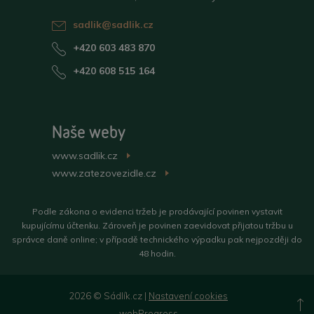
sadlik@sadlik.cz
+420 603 483 870
+420 608 515 164
Naše weby
www.sadlik.cz
>
www.zatezovezidle.cz
>
Podle zákona o evidenci tržeb je prodávající povinen vystavit
kupujícímu účtenku. Zároveň je povinen zaevidovat přijatou tržbu u
správce daně online; v případě technického výpadku pak nejpozději do
48 hodin.
2026 © Sádlík.cz |
Nastavení cookies
N
webProgress