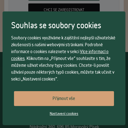
CHCI SE ZAREGISTROVAT
Souhlas se soubory cookies
Soubory cookies využíváme k zajištění nejlepší uživatelské
zkušenosti s našimi webovými stránkami. Podrobné
informace o cookies naleznete v sekci
Více informací o
cookies
. Kliknutím na „Přijmout vše“ souhlasíte s tím, že
Vše o nákupu
můžeme užívat všechny typy cookies. Chcete-li povolit
užívání pouze některých typů cookies, můžete tak učinit v
Všeobecné obchodní
podmínky
>
sekci „Nastavení cookies“.
Možnosti osobního
odběru
>
Možnosti a cena
dopravy
>
Přijmout vše
Kontakt
Nastavení cookies
Sádlík ohýbaný nábytek s.r.o.
Nádražní 360, 696 85 Moravský Písek