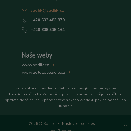
sadlik@sadlik.cz
+420 603 483 870
+420 608 515 164
Naše weby
www.sadlik.cz
>
www.zatezovezidle.cz
>
Podle zákona o evidenci tržeb je prodávající povinen vystavit
kupujícímu účtenku. Zároveň je povinen zaevidovat přijatou tržbu u
správce daně online; v případě technického výpadku pak nejpozději do
48 hodin.
2026 © Sádlík.cz |
Nastavení cookies
N
webProgress