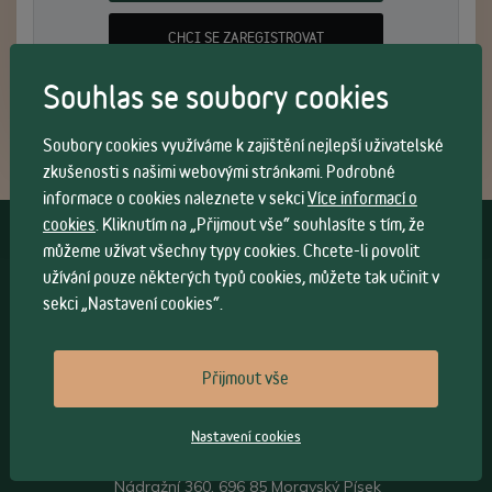
CHCI SE ZAREGISTROVAT
Souhlas se soubory cookies
Soubory cookies využíváme k zajištění nejlepší uživatelské
zkušenosti s našimi webovými stránkami. Podrobné
informace o cookies naleznete v sekci
Více informací o
cookies
. Kliknutím na „Přijmout vše“ souhlasíte s tím, že
Vše o nákupu
můžeme užívat všechny typy cookies. Chcete-li povolit
užívání pouze některých typů cookies, můžete tak učinit v
Všeobecné obchodní
podmínky
>
sekci „Nastavení cookies“.
Možnosti osobního
odběru
>
Možnosti a cena
dopravy
>
Přijmout vše
Kontakt
Nastavení cookies
Sádlík ohýbaný nábytek s.r.o.
Nádražní 360, 696 85 Moravský Písek