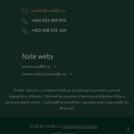
sadlik@sadlik.cz
+420 603 483 870
+420 608 515 164
Naše weby
www.sadlik.cz
>
www.zatezovezidle.cz
>
Podle zákona o evidenci tržeb je prodávající povinen vystavit
kupujícímu účtenku. Zároveň je povinen zaevidovat přijatou tržbu u
správce daně online; v případě technického výpadku pak nejpozději do
48 hodin.
2026 © Sádlík.cz |
Nastavení cookies
N
webProgress