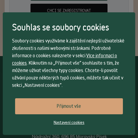
CHCI SE ZAREGISTROVAT
Souhlas se soubory cookies
Soubory cookies využíváme k zajištění nejlepší uživatelské
zkušenosti s našimi webovými stránkami. Podrobné
informace o cookies naleznete v sekci
Více informací o
cookies
. Kliknutím na „Přijmout vše“ souhlasíte s tím, že
Vše o nákupu
můžeme užívat všechny typy cookies. Chcete-li povolit
užívání pouze některých typů cookies, můžete tak učinit v
Všeobecné obchodní
podmínky
>
sekci „Nastavení cookies“.
Možnosti osobního
odběru
>
Možnosti a cena
dopravy
>
Přijmout vše
Kontakt
Nastavení cookies
Sádlík ohýbaný nábytek s.r.o.
Nádražní 360, 696 85 Moravský Písek