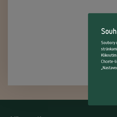
Souhl
Soubory c
stránkami
Kliknutím
Chcete-li
„Nastaven