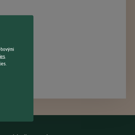
webovými
ies
.
ies.