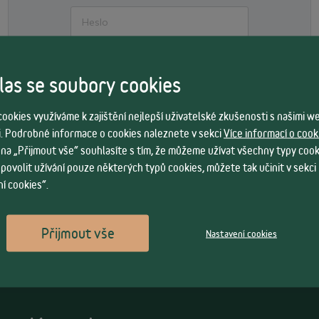
Zapomněl jsem přihlašovací údaje
as se soubory cookies
PŘIHLÁSIT SE
ookies využíváme k zajištění nejlepší uživatelské zkušenosti s našimi 
. Podrobné informace o cookies naleznete v sekci
Více informací o cook
CHCI SE ZAREGISTROVAT
 na „Přijmout vše“ souhlasíte s tím, že můžeme užívat všechny typy cook
 povolit užívání pouze některých typů cookies, můžete tak učinit v sekci
í cookies“.
Přijmout vše
Nastavení cookies