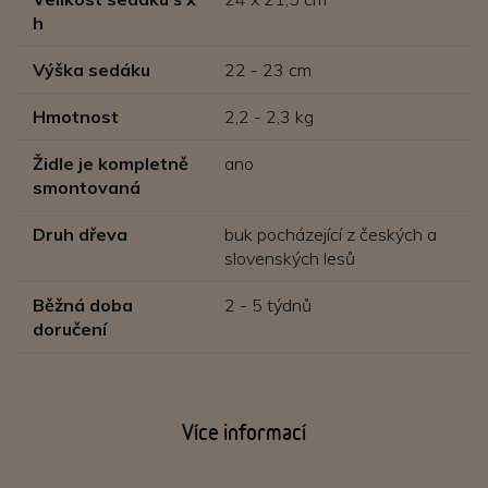
h
Výška sedáku
22 - 23 cm
Hmotnost
2,2 - 2,3 kg
Židle je kompletně
ano
smontovaná
Druh dřeva
buk pocházející z českých a
slovenských lesů
Běžná doba
2 - 5 týdnů
doručení
Více informací