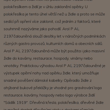
polokřesílkem a židlí je v úhlu zaklonění opěrky. U
polokřesílka je tento úhel větší než u židle a proto se může
sedící při opření více zaklonit, což jedním z faktorů, které
souhrnně nazýváme jako pohodlí. Arol P AL
2197čalouněná slouží desítky let v náročných podmínkách
různých gastro provozů, kulturních domů a obecních sálů.
Arol P AL 2197čalouněná může být použita i jako masivní
židle do kavárny, restaurace, hospody, vinárny nebo
vinotéky. Praktickou výhodou Arol P AL 2197čalouněné je
výstupek opěrní nohy nad opěrku židle, který umožňuje
snadné pověšení dámské kabelky. Opěradlo židle z
ohýbané bukové překližky je vhodné pro gravírování loga
restaurace, kavárny, hospody nebo loga výrobce židlí
"Sádlík 1919". Dřevěná křesla, polokřesílka, dřevěné židle
je možné doplnit dřevěnými stoly s deskami různých