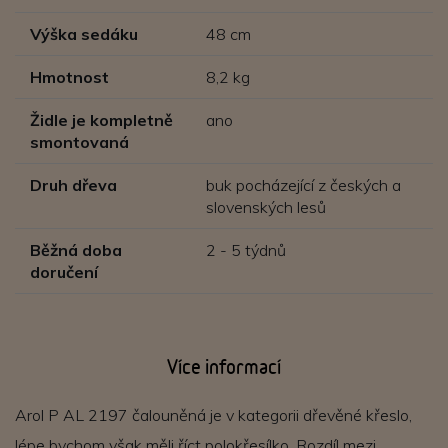
Výška sedáku
48 cm
Hmotnost
8,2 kg
Židle je kompletně
ano
smontovaná
Druh dřeva
buk pocházející z českých a
slovenských lesů
Běžná doba
2 - 5 týdnů
doručení
Více informací
Arol P AL 2197 čalouněná je v kategorii dřevěné křeslo,
lépe bychom však měli říct polokřesílko. Rozdíl mezi