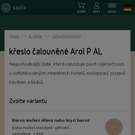
KOŠÍK
ÚČET
MENU
Úvod
E-shop
Dřevěná křesla
->
->
křeslo čalouněné Arol P AL
Nejpohodlnější židle, která navozuje pocit výjimečnosti
v sofistikovaných interiérech hotelů, restaurací, pizzerií,
kaváren a klubů.
Zvolte variantu
Barva moření dřeva nebo krycí barva
Barvy moření standard - přírodní -
nemořená + 0 Kč