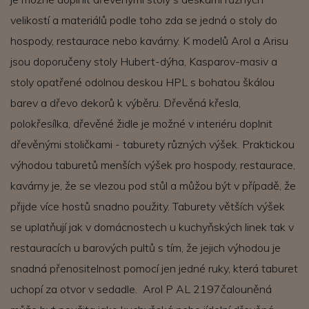
velikostí a materiálů podle toho zda se jedná o stoly do
hospody, restaurace nebo kavárny. K modelů Arol a Arisu
jsou doporučeny stoly Hubert-dýha, Kasparov-masiv a
stoly opatřené odolnou deskou HPL s bohatou škálou
barev a dřevo dekorů k výběru. Dřevěná křesla,
polokřesílka, dřevěné židle je možné v interiéru doplnit
dřevěnými stoličkami - taburety různých výšek. Praktickou
výhodou taburetů menších výšek pro hospody, restaurace,
kavárny je, že se vlezou pod stůl a můžou být v případě, že
přijde více hostů snadno použity. Taburety větších výšek
se uplatňují jak v domácnostech u kuchyňských linek tak v
restauracích u barových pultů s tím, že jejich výhodou je
snadná přenositelnost pomocí jen jedné ruky, která taburet
uchopí za otvor v sedadle. Arol P AL 2197čalouněná