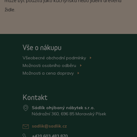
může byt použita jako kuchyňská nebo jídelní dřevěná
židle.
Vše o nákupu
Všeobecné obchodní
podmínky
>
Možnosti osobního
odběru
>
Možnosti a cena
dopravy
>
Kontakt
Sádlík ohýbaný nábytek s.r.o.
Nádražní 360, 696 85 Moravský Písek
sadlik@sadlik.cz
+420 603 483 870