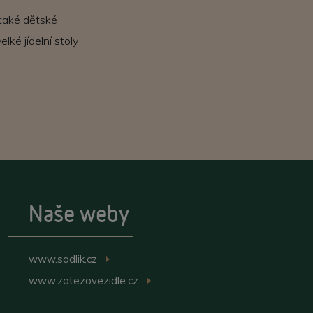
 také dětské
ké jídelní stoly
Naše weby
www.sadlik.cz
>
www.zatezovezidle.cz
>