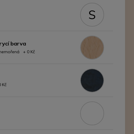
S
rycí barva
- nemořená + 0 Kč
0 Kč