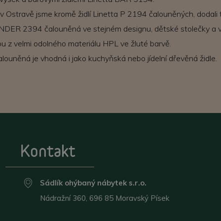
v Ostravě jsme kromě židlí Linetta P 2194 čalouněných, dodali
KINDER 2394 čalouněná ve stejném designu, dětské stolečky a vel
u z velmi odolného materiálu HPL ve žluté barvě.
louněná je vhodná i jako kuchyňská nebo jídelní dřevěná židle.
Kontakt
Sádlík ohýbaný nábytek s.r.o.
Nádražní 360, 696 85 Moravský Písek