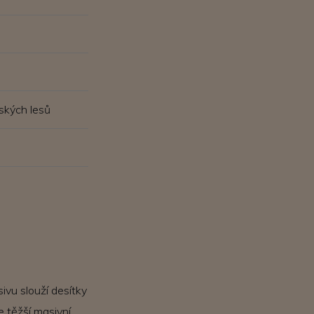
ských lesů
ivu slouží desítky
 těžší masivní