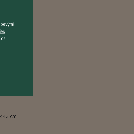
webovými
ies
.
ies.
 x 43 cm