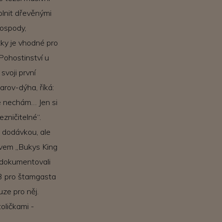
plnit dřevěnými
hospody,
žky je vhodné pro
Pohostinství u
svoji první
arov-dýha, říká:
ně nechám… Jen si
ezničitelné“.
h dodávkou, ale
zvem „Bukys King
adokumentovali
43 pro štamgasta
uze pro něj.
oličkami -