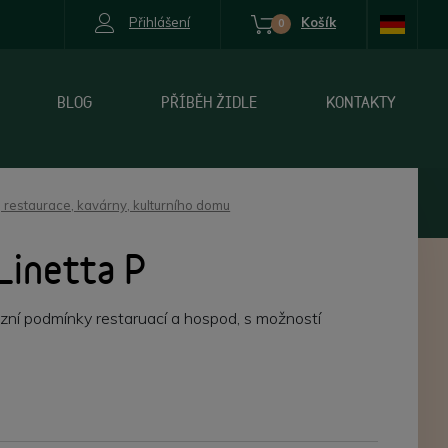
Přihlášení
Košík
0
BLOG
PŘÍBĚH ŽIDLE
KONTAKTY
 restaurace, kavárny, kulturního domu
Linetta P
zní podmínky restaruací a hospod, s možností