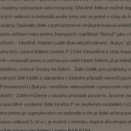
e do kavárny, restaurace nebo hospody. Dřevěné židle je možné do
ůzných velikostí a materiálů podle toho zda se jedná o stoly do 
avárny. Opěradlo židle z patnáctivrstvé ohýbané bukové překli
gastro zařízení nebo jména štamgastů, například "Bohuš" jako v 
icích - Mistříně. Majitel Luděk Bukvald přezdívaný „Bukys“, již 
ha lety, vybavil židlemi Linetta P 2194 čalouněna a stoly Kasp
 mě v hospodě perou a začnou po sobě házet židlemi, já je klid
dotáhnu vratové šrouby na židlích… Židle Sádlík jsou prakticky n
věných židlí Sádlík a zákazníka v žádném případě nekončí jejic
 Pohostinství U Bukysa natáčíme videosnímek s pracovním ná
Mistřín“. Zatím můžeme z obsahu prozradit pouze to, že jsme z
í speciálně vyrobené židle Linetta P se zesíleným sedadlem L
jeho jméno je vygravírováno na opěradle a tím je židle určena po
sivu velikostí S, M a L je možné v interiéru doplnit dřevěnými st
 výšek a barovými židlemi Linetta BAR 5194.