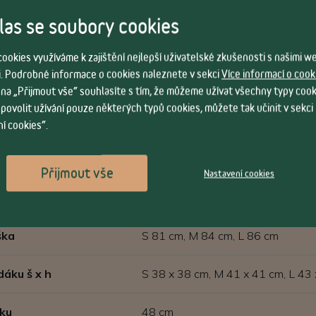
as se soubory cookies
ookies využíváme k zajištění nejlepší uživatelské zkušenosti s našimi 
. Podrobné informace o cookies naleznete v sekci
Více informací o cook
 na „Přijmout vše“ souhlasíte s tím, že můžeme užívat všechny typy cook
 povolit užívání pouze některých typů cookies, můžete tak učinit v sekci
í cookies“.
Vlastnosti
Přijmout vše
Nastavení cookies
S, M, L
ška
S 81 cm, M 84 cm, L 86 cm
dáku š x h
S 38 x 38 cm, M 41 x 41 cm, L 43
ku
48 cm