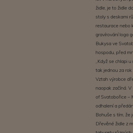
židle, je to židl
stoly s deskami r
restaurace nebo k
gravírování loga 
Bukysa ve Svatoboř
hospodu, před mno
„Když se chlapi u
tak jednou za rok 
Vztah výrobce dře
naopak začíná. V
of Svatobořice – 
odhalení a předán
Bohuše s tím, že 
Dřevěné židle z ma
taburety různých