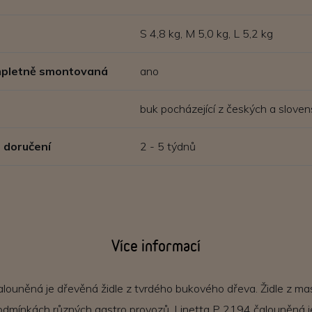
S 4,8 kg, M 5,0 kg, L 5,2 kg
ompletně smontovaná
ano
buk pocházející z českých a sloven
 doručení
2 - 5 týdnů
Více informací
louněná je dřevěná židle z tvrdého bukového dřeva. Židle z mas
odmínkách různých gastro provozů. Linetta P 2194 čalouněná je