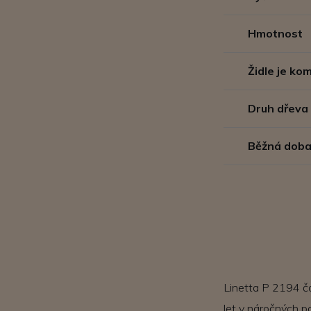
Hmotnost
Židle je k
Druh dřeva
Běžná doba
Linetta P 2194 ča
let v náročných p