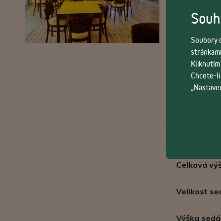
Souhl
Soubory c
stránkami
Kliknutím
Chcete-li
„Nastaven
Velikost
Celková vý
Velikost se
Výška sedá