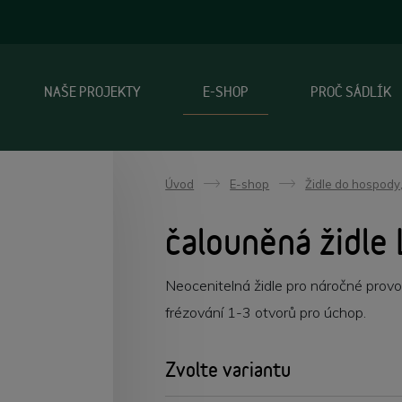
NAŠE PROJEKTY
E-SHOP
PROČ SÁDLÍK
Úvod
E-shop
Židle do hospody,
->
->
čalouněná židle 
Neocenitelná židle pro náročné provo
frézování 1-3 otvorů pro úchop.
Zvolte variantu