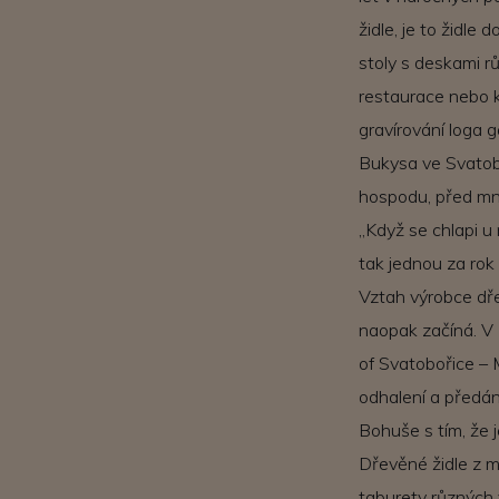
židle, je to židl
stoly s deskami r
restaurace nebo k
gravírování loga 
Bukysa ve Svatoboř
hospodu, před mno
„Když se chlapi u
tak jednou za rok 
Vztah výrobce dře
naopak začíná. V
of Svatobořice – 
odhalení a předán
Bohuše s tím, že 
Dřevěné židle z ma
taburety různých