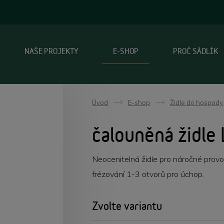
NAŠE PROJEKTY
E-SHOP
PROČ SÁDLÍK
Úvod
E-shop
Židle do hospody,
->
->
čalouněná židle 
Neocenitelná židle pro náročné provo
frézování 1-3 otvorů pro úchop.
Zvolte variantu