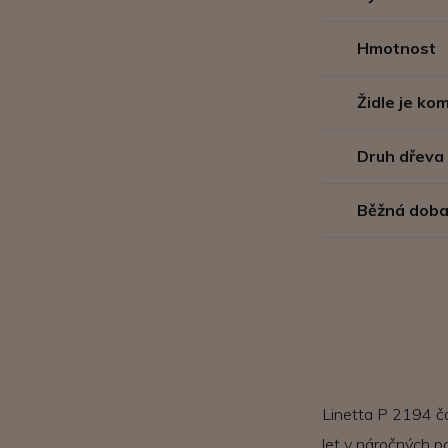
Hmotnost
Židle je k
Druh dřeva
Běžná doba
Linetta P 2194 ča
let v náročných p