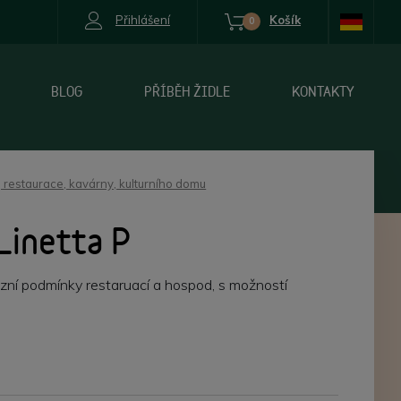
Přihlášení
Košík
0
BLOG
PŘÍBĚH ŽIDLE
KONTAKTY
 restaurace, kavárny, kulturního domu
Linetta P
zní podmínky restaruací a hospod, s možností