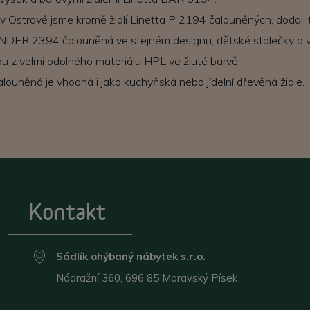
v Ostravě jsme kromě židlí Linetta P 2194 čalouněných, dodali
KINDER 2394 čalouněná ve stejném designu, dětské stolečky a vel
u z velmi odolného materiálu HPL ve žluté barvě.
louněná je vhodná i jako kuchyňská nebo jídelní dřevěná židle.
Kontakt
Sádlík ohýbaný nábytek s.r.o.
Nádražní 360, 696 85 Moravský Písek