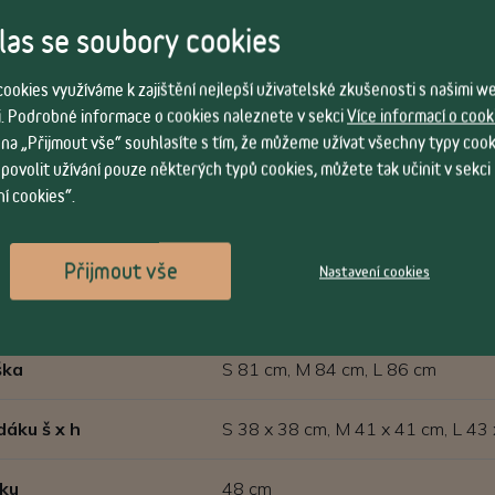
as se soubory cookies
ookies využíváme k zajištění nejlepší uživatelské zkušenosti s našimi 
. Podrobné informace o cookies naleznete v sekci
Více informací o cook
 na „Přijmout vše“ souhlasíte s tím, že můžeme užívat všechny typy cook
 povolit užívání pouze některých typů cookies, můžete tak učinit v sekci
í cookies“.
Vlastnosti
Přijmout vše
Nastavení cookies
S, M, L
ška
S 81 cm, M 84 cm, L 86 cm
dáku š x h
S 38 x 38 cm, M 41 x 41 cm, L 43
ku
48 cm