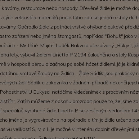
e do kavárny, restaurace nebo hospody. Dřevěné židle je možné do
ůzných velikostí a materiálů podle toho zda se jedná o stoly do 
avárny. Opěradlo židle z patnáctivrstvé ohýbané bukové překli
gastro zařízení nebo jména štamgastů, například "Bohuš" jako v 
icích - Mistříně. Majitel Luděk Bukvald přezdívaný „Bukys“, již 
ha lety, vybavil židlemi Linetta P 2194 čalouněna a stoly Kasp
 mě v hospodě perou a začnou po sobě házet židlemi, já je klid
dotáhnu vratové šrouby na židlích… Židle Sádlík jsou prakticky n
věných židlí Sádlík a zákazníka v žádném případě nekončí jejic
 Pohostinství U Bukysa natáčíme videosnímek s pracovním ná
Mistřín“. Zatím můžeme z obsahu prozradit pouze to, že jsme z
í speciálně vyrobené židle Linetta P se zesíleným sedadlem L
jeho jméno je vygravírováno na opěradle a tím je židle určena po
sivu velikostí S, M a L je možné v interiéru doplnit dřevěnými st
 výšek a barovými židlemi Linetta BAR 5194.