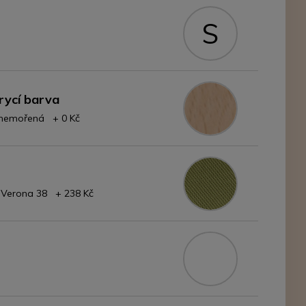
S
rycí barva
- nemořená + 0 Kč
- Verona 38 + 238 Kč