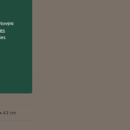
webovými
ies
.
ies.
 x 43 cm