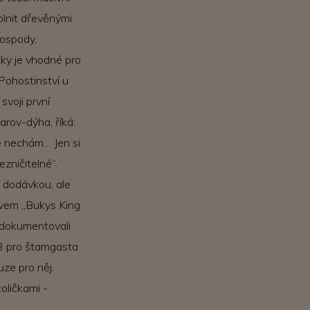
plnit dřevěnými
hospody,
žky je vhodné pro
Pohostinství u
svoji první
arov-dýha, říká:
ně nechám… Jen si
ezničitelné“.
h dodávkou, ale
zvem „Bukys King
adokumentovali
43 pro štamgasta
uze pro něj.
oličkami -