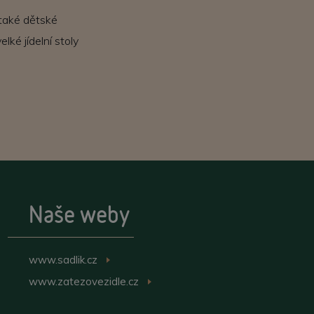
 také dětské
ké jídelní stoly
Naše weby
www.sadlik.cz
>
www.zatezovezidle.cz
>