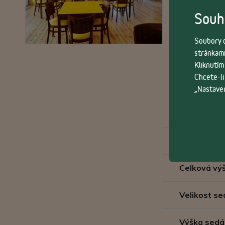
Souhl
Soubory c
stránkami
Kliknutím
Chcete-li
„Nastaven
Velikost
Celková vý
Velikost se
Výška sedá