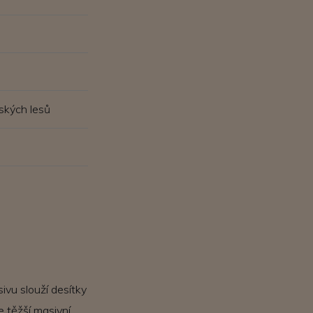
ských lesů
ivu slouží desítky
 těžší masivní