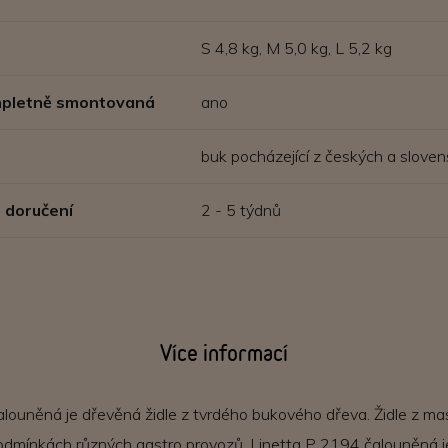
S 4,8 kg, M 5,0 kg, L 5,2 kg
ompletně smontovaná
ano
buk pocházející z českých a sloven
 doručení
2 - 5 týdnů
Více informací
louněná je dřevěná židle z tvrdého bukového dřeva. Židle z mas
odmínkách různých gastro provozů. Linetta P 2194 čalouněná je