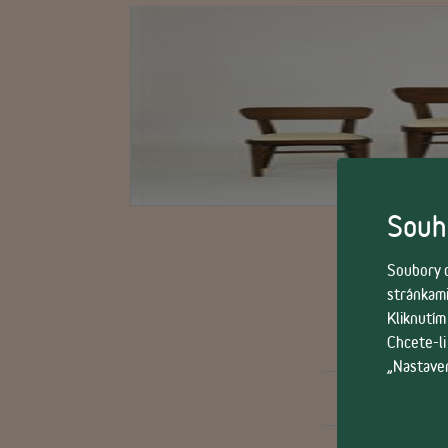
Souhl
Soubory c
stránkami
Kliknutím
Chcete-li
„Nastaven
Celková vý