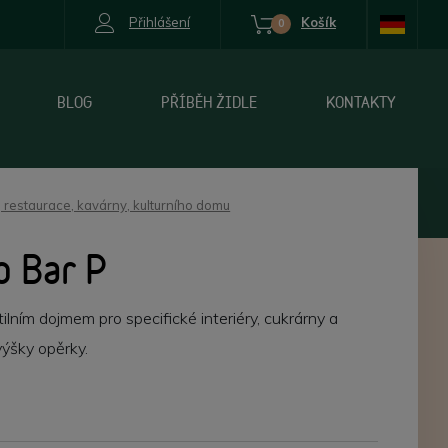
Přihlášení
Košík
0
BLOG
PŘÍBĚH ŽIDLE
KONTAKTY
 restaurace, kavárny, kulturního domu
o Bar P
lním dojmem pro specifické interiéry, cukrárny a
výšky opěrky.