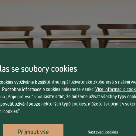
as se soubory cookies
ookies využíváme k zajištění nejlepší uživatelské zkušenosti s našimi 
. Podrobné informace o cookies naleznete v sekci
Více informací o cook
 na „Přijmout vše“ souhlasíte s tím, že můžeme užívat všechny typy cook
Vlastnosti
 povolit užívání pouze některých typů cookies, můžete tak učinit v sekci
í cookies“.
ška
109 cm
Přijmout vše
Nastavení cookies