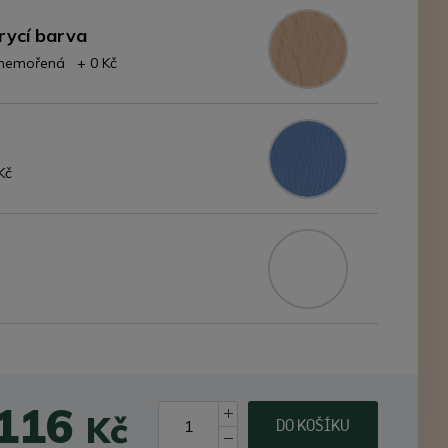
rycí barva
- nemořená + 0 Kč
Kč
 116
Kč
DO KOŠÍKU