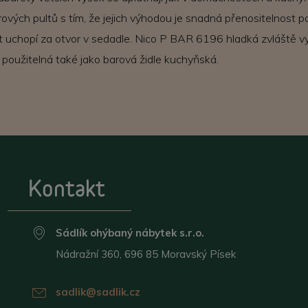
rových pultů s tím, že jejich výhodou je snadná přenositelnost p
et uchopí za otvor v sedadle. Nico P BAR 6196 hladká zvláště v
 použitelná také jako barová židle kuchyňská.
Kontakt
Sádlík ohýbaný nábytek s.r.o.
Nádražní 360, 696 85 Moravský Písek
sadlik@sadlik.cz