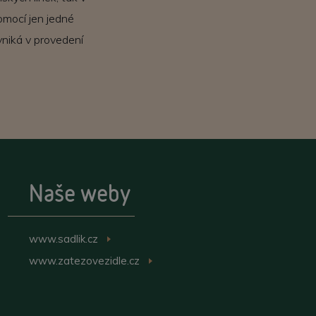
omocí jen jedné
yniká v provedení
Naše weby
www.sadlik.cz
>
www.zatezovezidle.cz
>