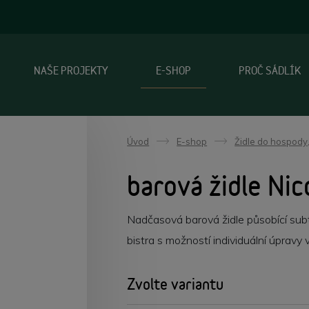
NAŠE PROJEKTY
E-SHOP
PROČ SÁDLÍK
Úvod
E-shop
Židle do hospody,
->
->
barová židle Nic
Nadčasová barová židle působící subti
bistra s možností individuální úpravy 
Zvolte variantu