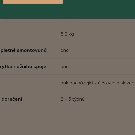
dáku š x h
38 x 38 cm
ku
78 cm
5,8 kg
ompletně smontovaná
ano
rytka nožního spoje
ano
buk pocházející z českých a sloven
 doručení
2 - 5 týdnů