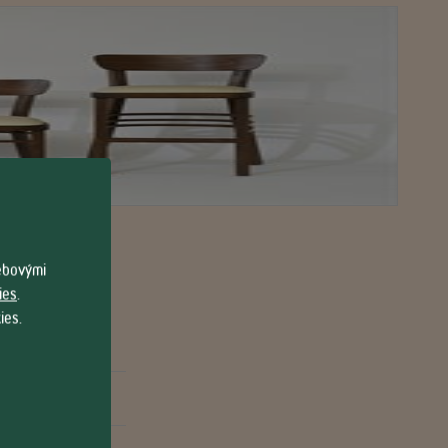
webovými
ies
.
ies.