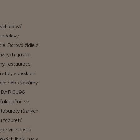
 Vzhledově
Mendelovy
le. Barová židle z
ůzných gastro
ny, restaurace,
 stoly s deskami
race nebo kavárny.
 P BAR 6196
 čalouněná ve
- taburety různých
u taburetů
ijde více hostů
ských linek, tak v