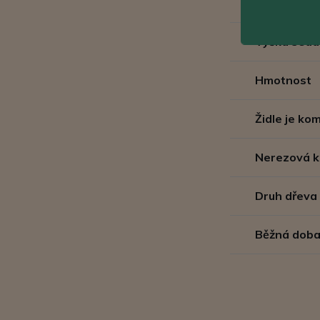
Velikost se
Výška sedá
Hmotnost
Židle je k
Nerezová k
Druh dřeva
Běžná doba