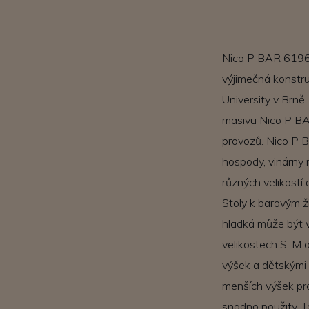
Nico P BAR 6196 
výjimečná konstru
University v Brně.
masivu Nico P BA
provozů. Nico P B
hospody, vinárny 
různých velikostí
Stoly k barovým 
hladká může být 
velikostech S, M a
výšek a dětskými
menších výšek pro
snadno použity. T