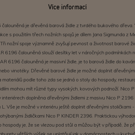
Více informací
čalouněná je dřevěná barová židle z tvrdého bukového dřeva.
kce s použitím třech nožních spojů je dílem Jana Sigmunda z 
 Tři nožní spoje významně zvyšují pevnost a životnost barové žid
R 6196 čalouněná slouží desítky let v náročných podmínkách r
AR 6196 čalouněná je masivní židle, je to barová židle do kavár
nebo vinotéky. Dřevěné barové židle je možné doplnit dřevěnými
 a materiálů podle toho zda se jedná o stoly do hospody, restau
židlím mohou mít různé typy vysokých, kovových podnoží. Nico
v interiérech doplněna dřevěnými židlemi z masivu Nico P 2196
 L. Vše je možné v interiéru ještě doplnit dřevěnými stoličkami 
 ohýbanými židličkami Nico P KINDER 2396. Praktickou výhodo
 hospody je, že se vlezou pod stůl a můžou být v případě, že př
aburety větších výšek se uplatňují jak v domácnostech u kuchyň