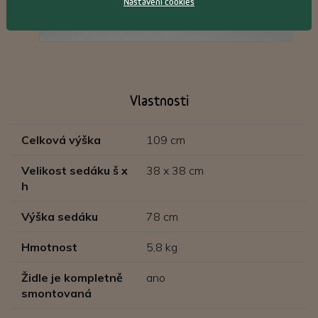
Nastavení cookies
Vlastnosti
Celková výška
109 cm
Velikost sedáku š x
38 x 38 cm
h
Výška sedáku
78 cm
Hmotnost
5,8 kg
Židle je kompletně
ano
smontovaná