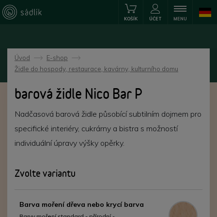
KOŠÍK
ÚČET
MENU
Úvod
E-shop
->
->
Židle do hospody, restaurace, kavárny, kulturního domu
barová židle Nico Bar P
Nadčasová barová židle působící subtilním dojmem pro
specifické interiéry, cukrárny a bistra s možností
individuální úpravy výšky opěrky.
Zvolte variantu
Barva moření dřeva nebo krycí barva
Barvy moření standard - přírodní -