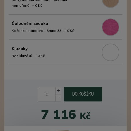
nemořená + 0 Kč
Čalounění sedáku
Koženka standard - Bruno 33 + 0 Kč
Kluzáky
Bez kluzáků + 0 Kč
DO KOŠÍKU
7 116
Kč