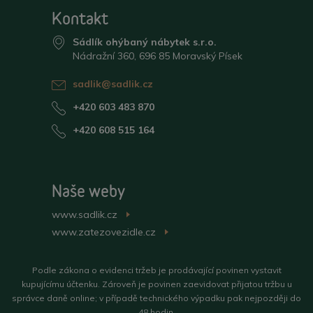
Kontakt
Sádlík ohýbaný nábytek s.r.o.
Nádražní 360, 696 85 Moravský Písek
sadlik@sadlik.cz
+420 603 483 870
+420 608 515 164
Naše weby
www.sadlik.cz
>
www.zatezovezidle.cz
>
Podle zákona o evidenci tržeb je prodávající povinen vystavit
kupujícímu účtenku. Zároveň je povinen zaevidovat přijatou tržbu u
správce daně online; v případě technického výpadku pak nejpozději do
48 hodin.