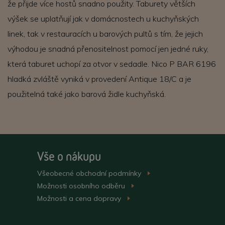
že přijde více hostů snadno použity. Taburety větších
výšek se uplatňují jak v domácnostech u kuchyňských
linek, tak v restauracích u barových pultů s tím, že jejich
výhodou je snadná přenositelnost pomocí jen jedné ruky,
která taburet uchopí za otvor v sedadle. Nico P BAR 6196
hladká zvláště vyniká v provedení Antique 18/C a je
použitelná také jako barová židle kuchyňská.
Vše o nákupu
Všeobecné obchodní
podmínky
>
Možnosti osobního
odběru
>
Možnosti a cena
dopravy
>