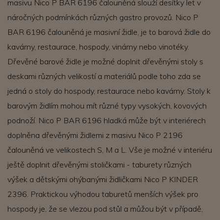
masivu Nico P BAR 6196 čalouněná slouží desítky let v
náročných podmínkách různých gastro provozů. Nico P
BAR 6196 čalouněná je masivní židle, je to barová židle do
kavárny, restaurace, hospody, vinárny nebo vinotéky.
Dřevěné barové židle je možné doplnit dřevěnými stoly s
deskami různých velikostí a materiálů podle toho zda se
jedná o stoly do hospody, restaurace nebo kavárny. Stoly k
barovým židlím mohou mít různé typy vysokých, kovových
podnoží. Nico P BAR 6196 hladká může být v interiérech
doplněna dřevěnými židlemi z masivu Nico P 2196
čalouněná ve velikostech S, M a L. Vše je možné v interiéru
ještě doplnit dřevěnými stoličkami - taburety různých
výšek a dětskými ohýbanými židličkami Nico P KINDER
2396. Praktickou výhodou taburetů menších výšek pro
hospody je, že se vlezou pod stůl a můžou být v případě,