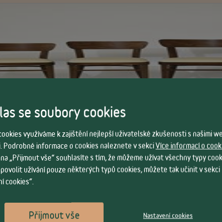
as se soubory cookies
ookies využíváme k zajištění nejlepší uživatelské zkušenosti s našimi 
. Podrobné informace o cookies naleznete v sekci
Více informací o cook
 na „Přijmout vše“ souhlasíte s tím, že můžeme užívat všechny typy cook
Vlastnosti
 povolit užívání pouze některých typů cookies, můžete tak učinit v sekci
í cookies“.
ška
109 cm
Přijmout vše
Nastavení cookies