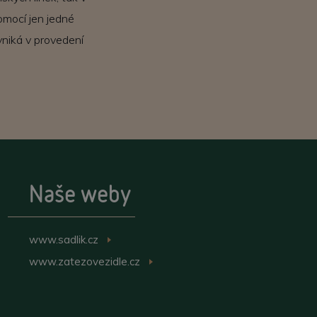
omocí jen jedné
yniká v provedení
Naše weby
www.sadlik.cz
>
www.zatezovezidle.cz
>