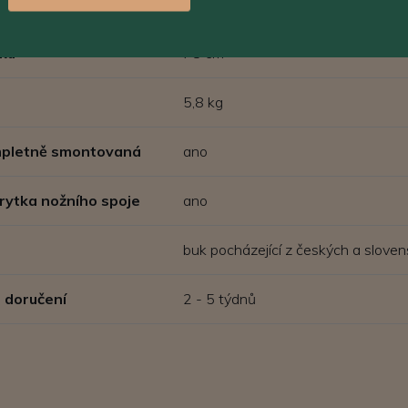
dáku š x h
38 x 38 cm
ku
78 cm
5,8 kg
ompletně smontovaná
ano
rytka nožního spoje
ano
buk pocházející z českých a sloven
 doručení
2 - 5 týdnů