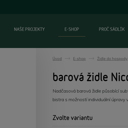
NAŠE PROJEKTY
E-SHOP
PROČ SÁDLÍK
Úvod
E-shop
Židle do hospody,
->
->
barová židle Nic
Nadčasová barová židle působící subti
bistra s možností individuální úpravy 
Zvolte variantu