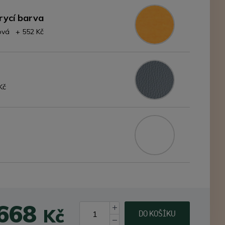
rycí barva
žová + 552 Kč
Kč
 668
Kč
DO KOŠÍKU