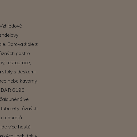
 Vzhledově
Mendelovy
le. Barová židle z
ůzných gastro
ny, restaurace,
 stoly s deskami
race nebo kavárny.
 P BAR 6196
 čalouněná ve
- taburety různých
u taburetů
ijde více hostů
ských linek, tak v