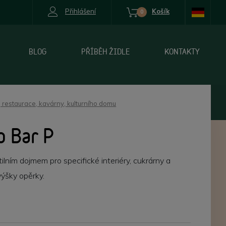
Přihlášení
Košík
0
BLOG
PŘÍBĚH ŽIDLE
KONTAKTY
 restaurace, kavárny, kulturního domu
o Bar P
lním dojmem pro specifické interiéry, cukrárny a
výšky opěrky.