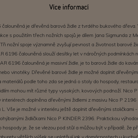
Více informací
čalouněná je dřevěná barová židle z tvrdého bukového dřeva.
kce s použitím třech nožních spojů je dílem Jana Sigmunda z 
 Tři nožní spoje významně zvyšují pevnost a životnost barové žid
R 6196 čalouněná slouží desítky let v náročných podmínkách r
AR 6196 čalouněná je masivní židle, je to barová židle do kavár
nebo vinotéky. Dřevěné barové židle je možné doplnit dřevěnými
 a materiálů podle toho zda se jedná o stoly do hospody, restau
židlím mohou mít různé typy vysokých, kovových podnoží. Nico
v interiérech doplněna dřevěnými židlemi z masivu Nico P 2196
 L. Vše je možné v interiéru ještě doplnit dřevěnými stoličkami 
 ohýbanými židličkami Nico P KINDER 2396. Praktickou výhodo
 hospody je, že se vlezou pod stůl a můžou být v případě, že př
aburety větších výšek se uplatňují jak v domácnostech u kuchyň