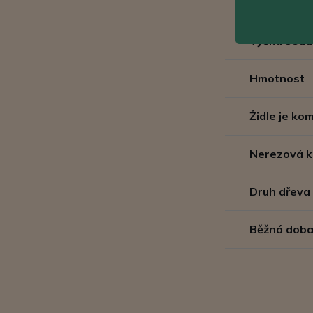
Velikost se
Výška sedá
Hmotnost
Židle je k
Nerezová k
Druh dřeva
Běžná doba