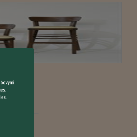
webovými
ies
.
ies.