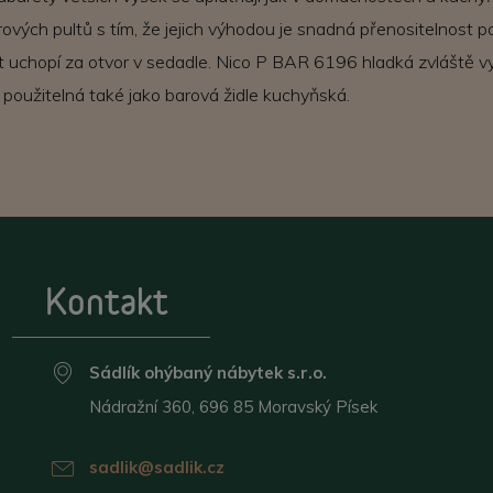
rových pultů s tím, že jejich výhodou je snadná přenositelnost p
et uchopí za otvor v sedadle. Nico P BAR 6196 hladká zvláště v
 použitelná také jako barová židle kuchyňská.
Kontakt
Sádlík ohýbaný nábytek s.r.o.
Nádražní 360, 696 85 Moravský Písek
sadlik@sadlik.cz