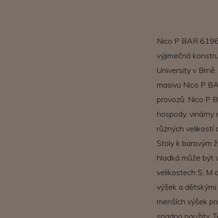
Nico P BAR 6196 
výjimečná konstru
University v Brně.
masivu Nico P BA
provozů. Nico P B
hospody, vinárny 
různých velikostí
Stoly k barovým 
hladká může být 
velikostech S, M a
výšek a dětskými
menších výšek pro
snadno použity. T