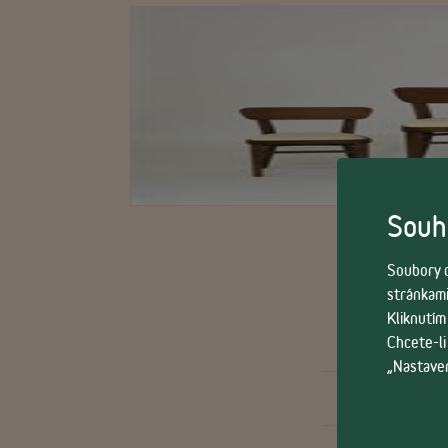
Souhl
Soubory c
stránkami
Kliknutím
Chcete-li
„Nastaven
Celková vý